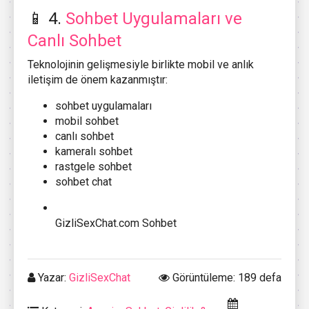
📱 4.
Sohbet Uygulamaları ve
Canlı Sohbet
Teknolojinin gelişmesiyle birlikte mobil ve anlık
iletişim de önem kazanmıştır:
sohbet uygulamaları
mobil sohbet
canlı sohbet
kameralı sohbet
rastgele sohbet
sohbet chat
GizliSexChat.com Sohbet
Yazar:
GizliSexChat
Görüntüleme: 189 defa