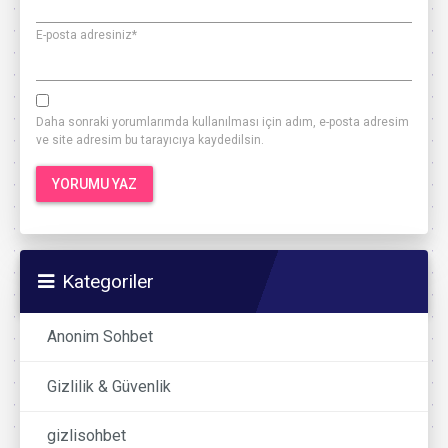
E-posta adresiniz
*
Daha sonraki yorumlarımda kullanılması için adım, e-posta adresim
ve site adresim bu tarayıcıya kaydedilsin.
Kategoriler
Anonim Sohbet
Gizlilik & Güvenlik
gizlisohbet