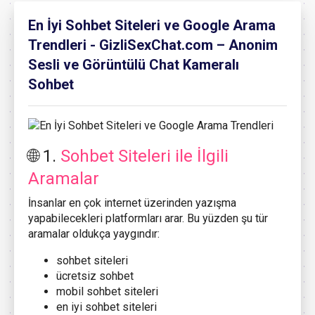
En İyi Sohbet Siteleri ve Google Arama
Trendleri - GizliSexChat.com – Anonim
Sesli ve Görüntülü Chat Kameralı
Sohbet
🌐 1.
Sohbet Siteleri ile İlgili
Aramalar
İnsanlar en çok internet üzerinden yazışma
yapabilecekleri platformları arar. Bu yüzden şu tür
aramalar oldukça yaygındır:
sohbet siteleri
ücretsiz sohbet
mobil sohbet siteleri
en iyi sohbet siteleri