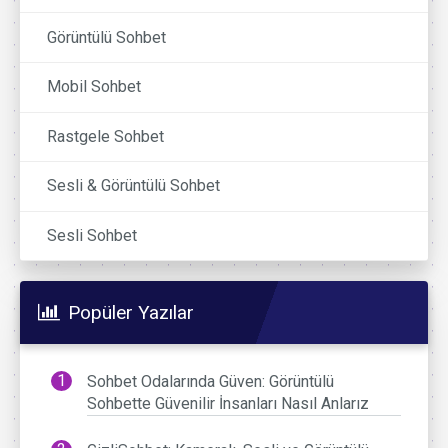
Görüntülü Sohbet
Mobil Sohbet
Rastgele Sohbet
Sesli & Görüntülü Sohbet
Sesli Sohbet
Popüler Yazılar
Sohbet Odalarında Güven: Görüntülü
Sohbette Güvenilir İnsanları Nasıl Anlarız