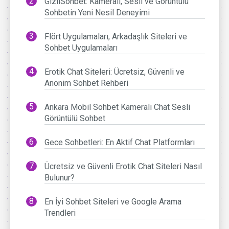
GizliSohbet: Kameralı, Sesli ve Görüntülü
Sohbetin Yeni Nesil Deneyimi
Flört Uygulamaları, Arkadaşlık Siteleri ve
Sohbet Uygulamaları
Erotik Chat Siteleri: Ücretsiz, Güvenli ve
Anonim Sohbet Rehberi
Ankara Mobil Sohbet Kameralı Chat Sesli
Görüntülü Sohbet
Gece Sohbetleri: En Aktif Chat Platformları
Ücretsiz ve Güvenli Erotik Chat Siteleri Nasıl
Bulunur?
En İyi Sohbet Siteleri ve Google Arama
Trendleri