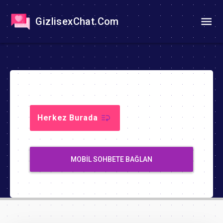
GizlisexChat.Com
Herkez Burada
MOBIL SOHBETE BAĞLAN