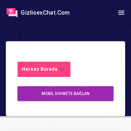
GizlisexChat.Com
Herkez Burada
MOBIL SOHBETE BAĞLAN