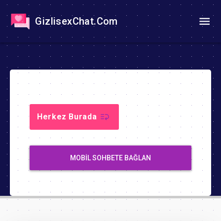
GizlisexChat.Com
Herkez Burada
MOBIL SOHBETE BAĞLAN