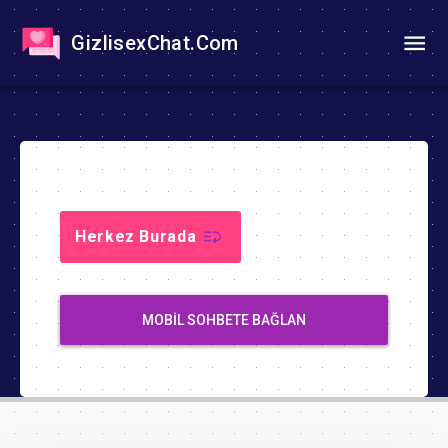
GizlisexChat.Com
Herkez Burada
MOBIL SOHBETE BAĞLAN