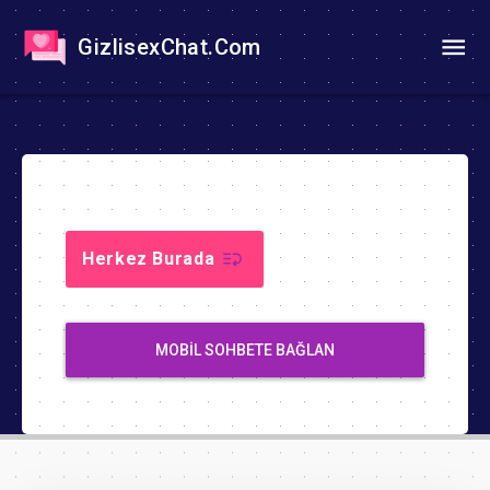
GizlisexChat.Com
Herkez Burada
MOBIL SOHBETE BAĞLAN