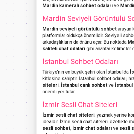
Mardin kameralı sohbet odaları
ve
Mardi
Mardin Seviyeli Görüntülü S
Mardin seviyeli görüntülü sohbet
arayan ku
platformlar oldukça önemlidir. Seviyeli sohbet
arkadaşlıkların da önünü açar. Bu noktada
Ma
kaliteli chat odaları
gibi anahtar kelimeler ö
İstanbul Sohbet Odaları
Türkiye’nin en büyük şehri olan İstanbul’da
İ
kitlesine sahiptir. İstanbul sohbet odaları, hı
siteleri
,
İstanbul canlı sohbet
ve
İstanbul
önemli yer tutar.
İzmir Sesli Chat Siteleri
İzmir sesli chat siteleri
, yazmak yerine kon
idealdir. İzmir sesli chat siteleri, özellikle 
sesli sohbet
,
İzmir chat odaları
ve
sesli 