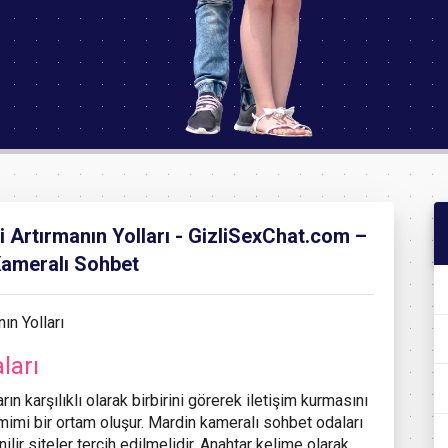
 Artırmanın Yolları - GizliSexChat.com –
Kameralı Sohbet
ları
ların karşılıklı olarak birbirini görerek iletişim kurmasını
imi bir ortam oluşur. Mardin kameralı sohbet odaları
ilir siteler tercih edilmelidir. Anahtar kelime olarak