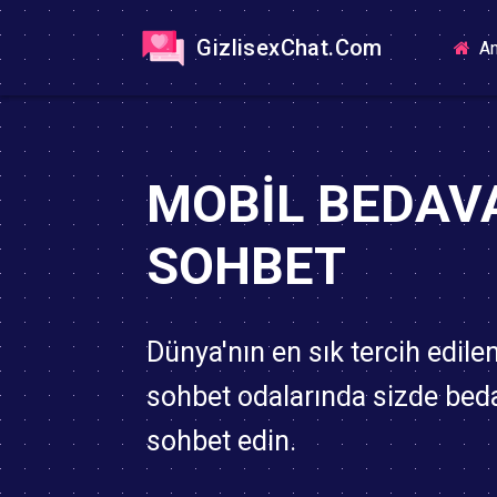
GizlisexChat.Com
An
MOBIL BEDAV
SOHBET
Dünya'nın en sık tercih edile
sohbet odalarında sizde bed
sohbet edin.