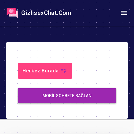
GizlisexChat.Com
Herkez Burada
MOBIL SOHBETE BAĞLAN